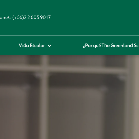
ones:
(+56)2 2 605 9017
Vida Escolar
¿Por qué The Greenland Sc
royecto educativo
prendizaje Digital
lares fundamentales
ool Of the Future
glamentos
udadanía Digital