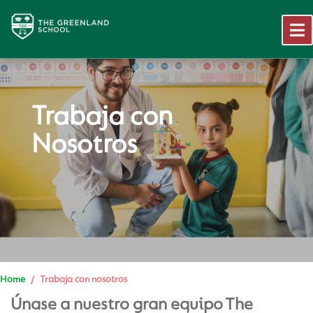
Trabaja con
Nosotros
Proyecto Educ
Equipo
A Cognita Sch
Home
Trabaja con nosotros
Únase a nuestro gran equipo The
Trabaja Con N