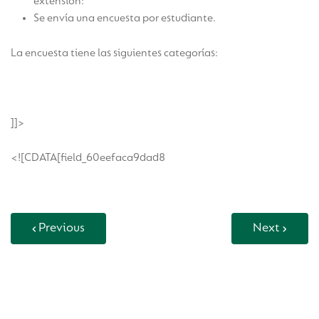
extensión:
colegio@euro.confirmit.com
Se envía una encuesta por estudiante.
La encuesta tiene las siguientes categorías:
]]>
<![CDATA[field_60eefaca9dad8
Previous
Next
Back to Vida Escolar