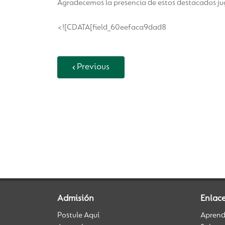
Agradecemos la presencia de estos destacados ju
<![CDATA[field_60eefaca9dad8
Previous
Back to Vida Escolar
Admisión
Enlace
Postule Aquí
Aprendi