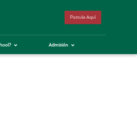
Postule Aquí
hool?
Admisión