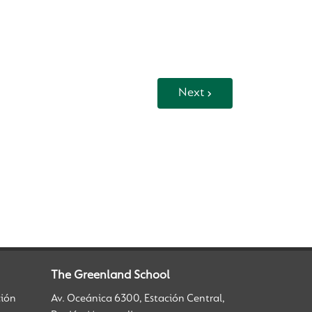
Next
The Greenland School
ción
Av. Oceánica 6300, Estación Central,