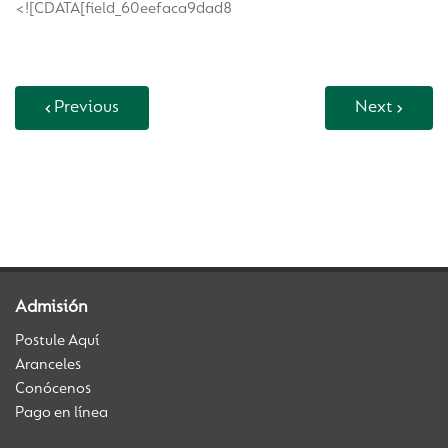
<![CDATA[field_60eefaca9dad8
Previous
Next
Back to Vida Escolar
Admisión
Postule Aquí
Aranceles
Conócenos
Pago en línea