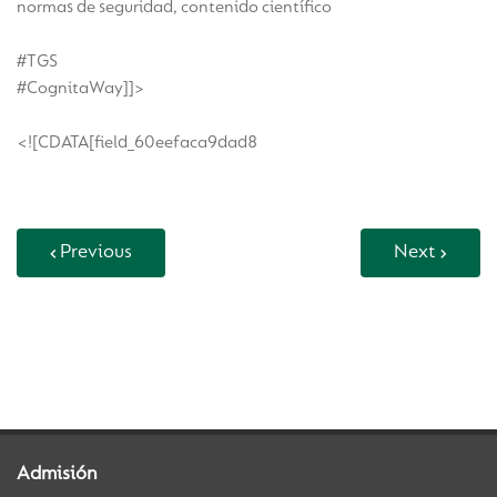
normas de seguridad, contenido científico
#TGS
#CognitaWay]]>
<![CDATA[field_60eefaca9dad8
Previous
Next
Back to Vida Escolar
Admisión