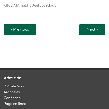
<![CDATA[field_60eefaca9dad8
Previous
Next
Back to Vida Escolar
Admisión
Postule Aquí
Aranceles
Conócenos
Pago en línea