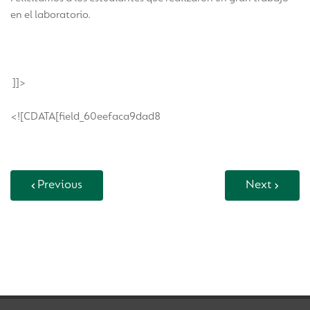
en el laboratorio.
]]>
<![CDATA[field_60eefaca9dad8
Previous
Next
Back to Vida Escolar