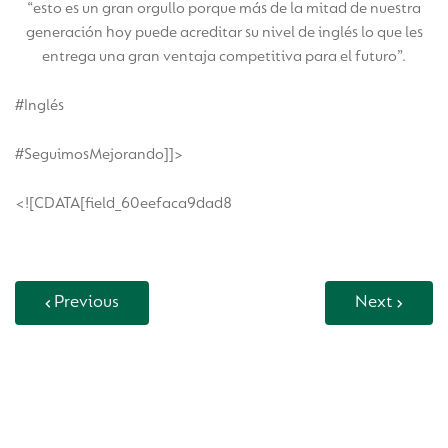
“esto es un gran orgullo porque más de la mitad de nuestra
generación hoy puede acreditar su nivel de inglés lo que les
entrega una gran ventaja competitiva para el futuro”.
#Inglés
#SeguimosMejorando]]>
<![CDATA[field_60eefaca9dad8
Previous
Next
Back to Vida Escolar