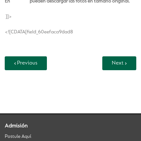
En
este link
pueden descargar las fotos en tamaño original.
]]>
<![CDATA[field_60eefaca9dad8
Previous
Next
Back to Vida Escolar
Admisión
Postule Aquí