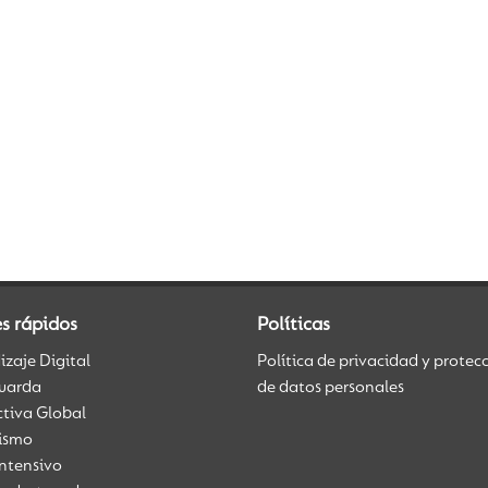
s rápidos
Políticas
zaje Digital
Política de privacidad y protec
uarda
de datos personales
ctiva Global
üismo
Intensivo