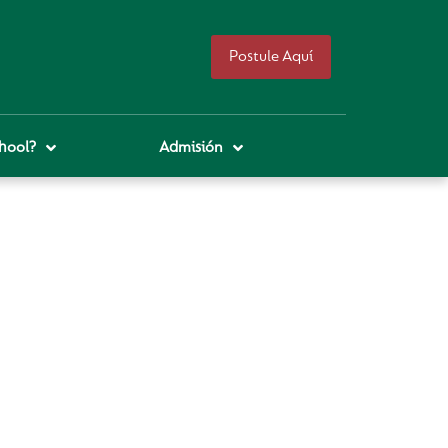
Postule Aquí
hool?
Admisión