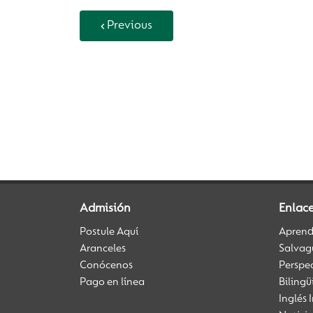
Previous
Back to Vida Escolar
Admisión
Enlace
Postule Aquí
Aprendi
Aranceles
Salvag
Conócenos
Perspe
Pago en línea
Biling
Inglés 