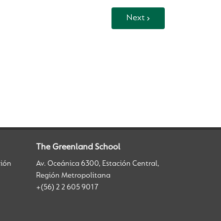
Next
The Greenland School
ción
Av. Oceánica 6300, Estación Central,
Región Metropolitana
+(56) 2 2 605 9017