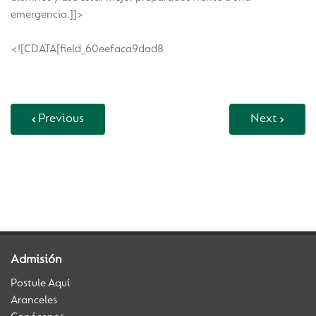
emergencia.]]>
<![CDATA[field_60eefaca9dad8
Previous
Next
Back to Vida Escolar
Admisión
Postule Aquí
Aranceles