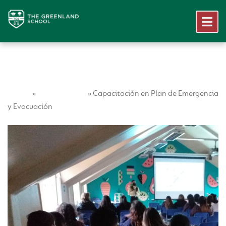
Home
Vida Escolar
»
»
Capacitación en Plan de Emergencia
y Evacuación