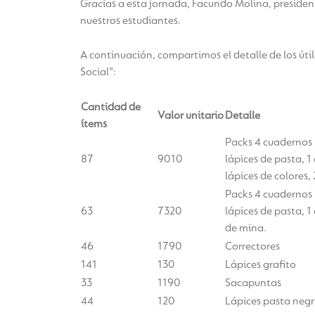
Gracias a esta jornada, Facundo Molina, presiden
nuestros estudiantes.
A continuación, compartimos el detalle de los úti
Social”:
Cantidad de
Valor unitario
Detalle
ítems
Packs 4 cuadernos u
87
9010
lápices de pasta, 1
lápices de colores,
Packs 4 cuadernos u
63
7320
lápices de pasta, 1
de mina.
46
1790
Correctores
141
130
Lápices grafito
33
1190
Sacapuntas
44
120
Lápices pasta neg