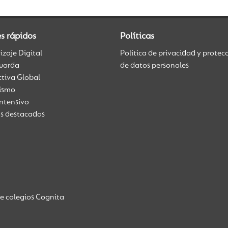
s rápidos
Políticas
zaje Digital
Política de privacidad y protec
uarda
de datos personales
ctiva Global
üismo
Intensivo
as destacadas
de colegios Cognita