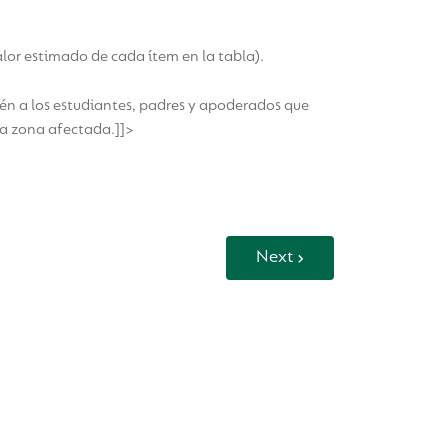
alor estimado de cada ítem en la tabla).
én a los estudiantes, padres y apoderados que
 la zona afectada.]]>
Next