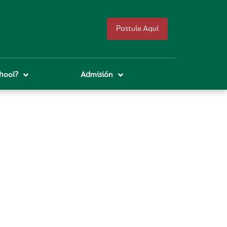
Postule Aquí
hool?
Admisión