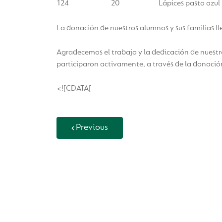
124
20
Lápices pasta azul
La donación de nuestros alumnos y sus familias l
Agradecemos el trabajo y la dedicación de nuest
participaron activamente, a través de la donación
<![CDATA[
Previous
Back to Vida Escolar