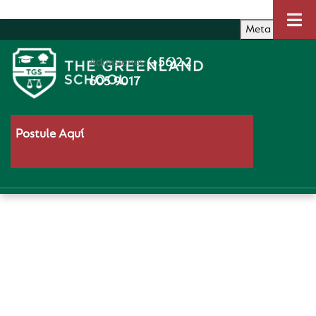
Skip to content
Meta Menu
Admisiones:
(+56)2 2
605 9017
Postule Aquí