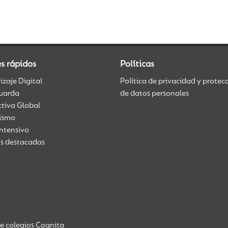
s rápidos
Políticas
zaje Digital
Política de privacidad y protec
uarda
de datos personales
ctiva Global
üismo
Intensivo
as destacadas
de colegios Cognita