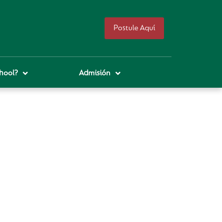
Postule Aquí
hool?
Admisión