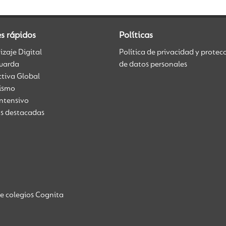
s rápidos
Políticas
zaje Digital
Política de privacidad y protec
uarda
de datos personales
ctiva Global
üismo
Intensivo
as destacadas
de colegios Cognita