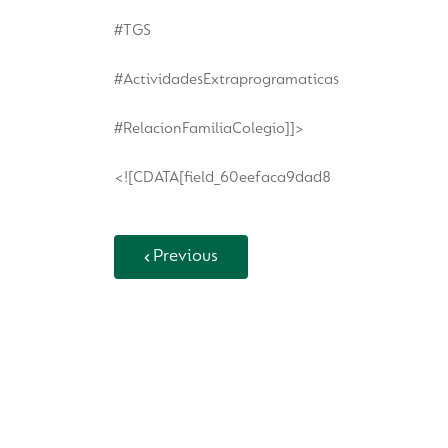
#TGS
#ActividadesExtraprogramaticas
#RelacionFamiliaColegio]]>
<![CDATA[field_60eefaca9dad8
Previous
Back to Vida Escolar