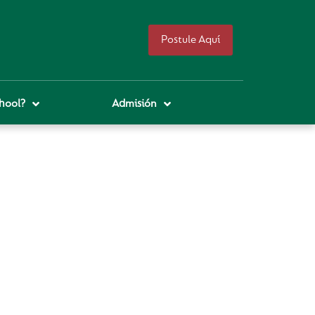
Postule Aquí
hool?
Admisión