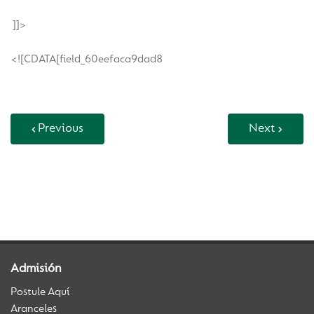
]]>
<![CDATA[field_60eefaca9dad8
Previous
Next
Back to Vida Escolar
Admisión
Postule Aquí
Aranceles