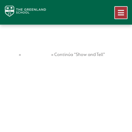
Home
Vida Escolar
»
»
Continúa “Show and Tell”