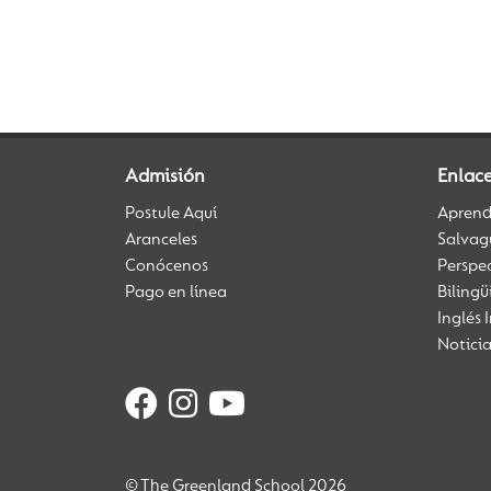
Admisión
Enlace
Postule Aquí
Aprendi
Aranceles
Salvag
Conócenos
Perspe
Pago en línea
Biling
Inglés 
Notici
© The Greenland School 2026