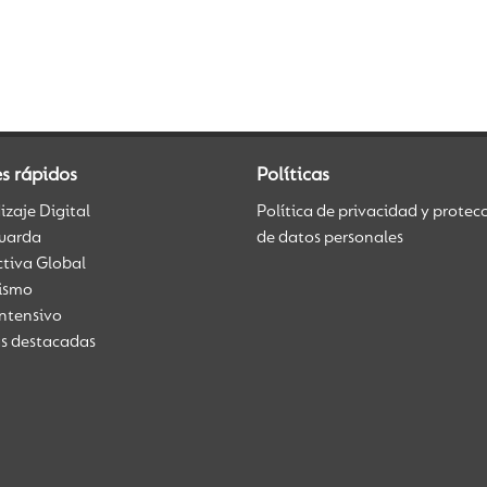
s rápidos
Políticas
zaje Digital
Política de privacidad y protec
uarda
de datos personales
ctiva Global
üismo
Intensivo
as destacadas