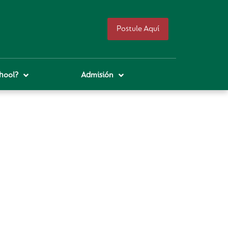
Postule Aquí
hool?
Admisión