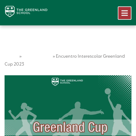
Home
Vida Escolar
»
»
Encuentro Interescolar Greenland
Cup 2023