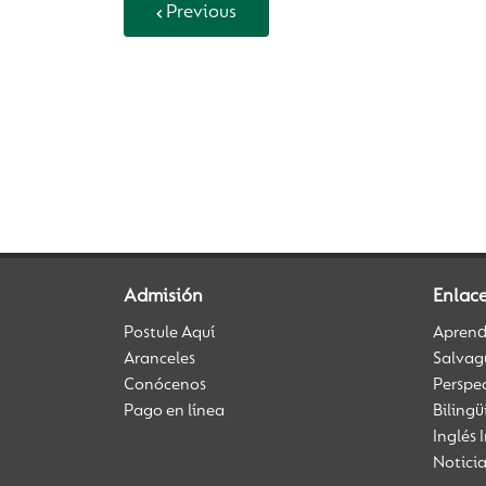
Previous
Back to Vida Escolar
Admisión
Enlace
Postule Aquí
Aprendi
Aranceles
Salvag
Conócenos
Perspe
Pago en línea
Biling
Inglés 
Notici