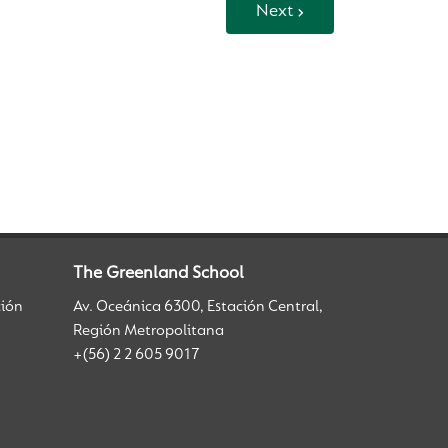
Next
The Greenland School
ción
Av. Oceánica 6300, Estación Central,
Región Metropolitana
+(56) 2 2 605 9017