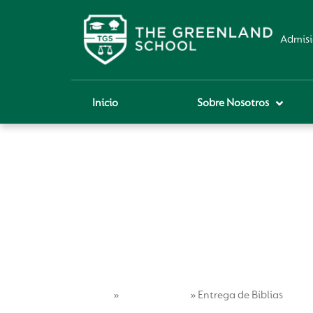
Admisi
Inicio
Sobre Nosotros
Home
Vida Escolar
»
»
Entrega de Biblias