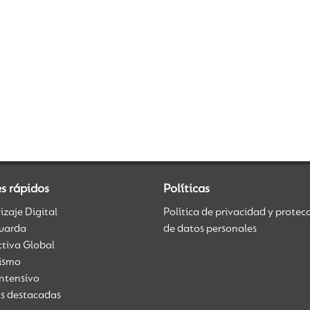
s rápidos
Políticas
zaje Digital
Política de privacidad y protec
uarda
de datos personales
ctiva Global
üismo
Intensivo
as destacadas