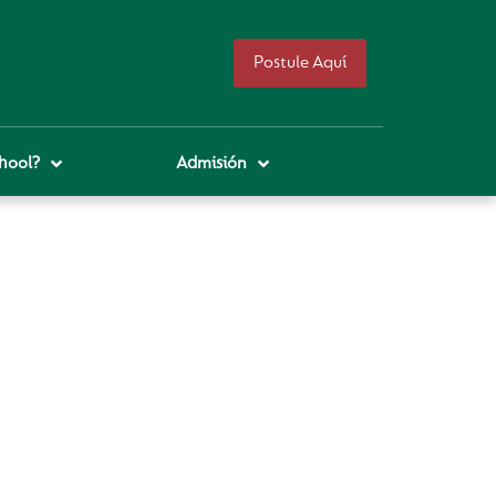
Postule Aquí
hool?
Admisión