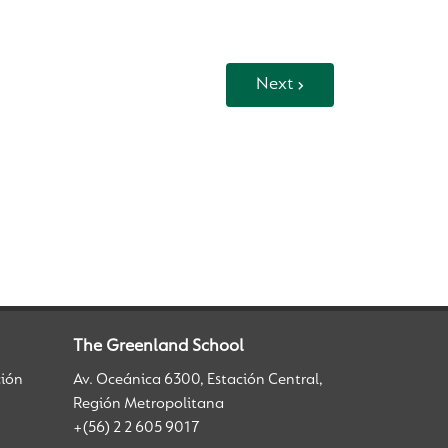
Next
The Greenland School
ción
Av. Oceánica 6300, Estación Central,
Región Metropolitana
+(56) 2 2 605 9017