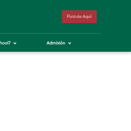
Postule Aquí
hool?
Admisión