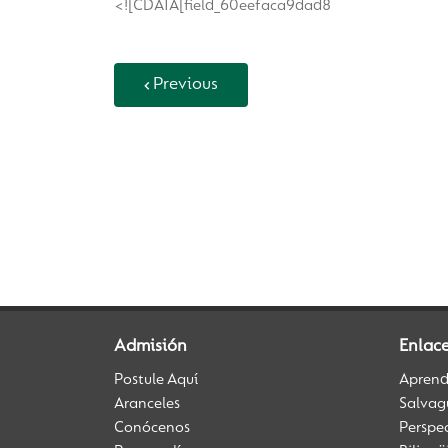
<![CDATA[field_60eefaca9dad8
Previous
Back to Vida Escolar
Admisión
Enlace
Postule Aquí
Aprendi
Aranceles
Salvag
Conócenos
Perspe