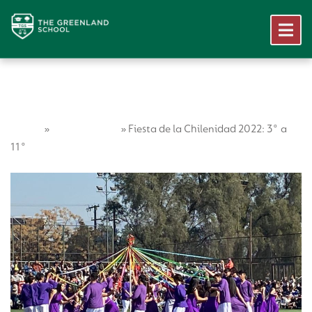
Home
Vida Escolar
»
»
Fiesta de la Chilenidad 2022: 3° a
11°