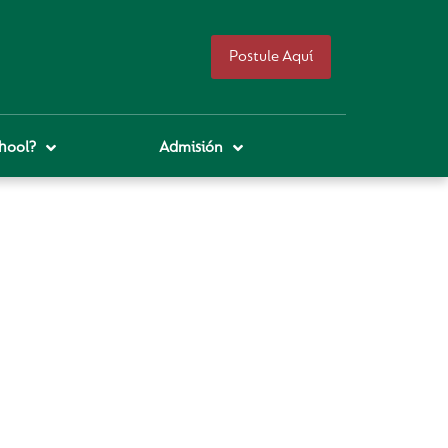
Postule Aquí
hool?
Admisión