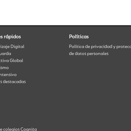
s rápidos
Políticas
zaje Digital
Política de privacidad y protec
uarda
de datos personales
ctiva Global
üismo
Intensivo
as destacadas
de colegios Cognita