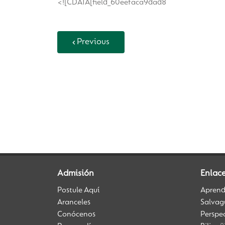
<![CDATA[field_60eefaca9dad8
Previous
Back to Vida Escolar
Admisión
Enlace
Postule Aquí
Aprendi
Aranceles
Salvag
Conócenos
Perspe