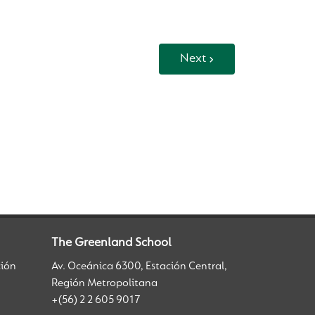
Next
The Greenland School
ción
Av. Oceánica 6300, Estación Central,
Región Metropolitana
+(56) 2 2 605 9017