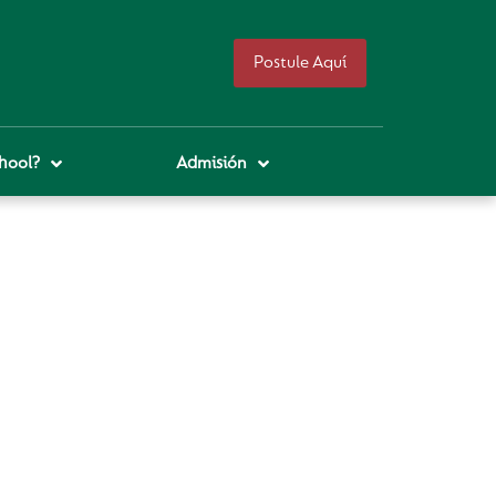
Postule Aquí
hool?
Admisión