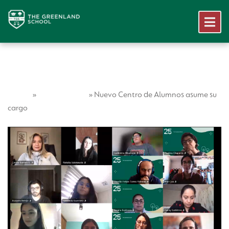
Home
Vida Escolar
»
»
Nuevo Centro de Alumnos asume su
cargo