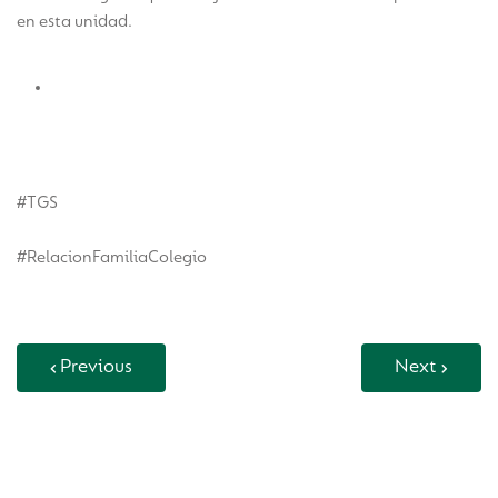
en esta unidad.
Ver Video
#TGS
#RelacionFamiliaColegio
Previous
Next
Back to Vida Escolar