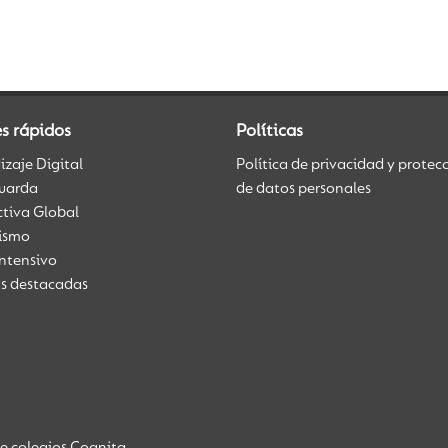
s rápidos
Políticas
zaje Digital
Política de privacidad y protec
uarda
de datos personales
ctiva Global
üismo
Intensivo
as destacadas