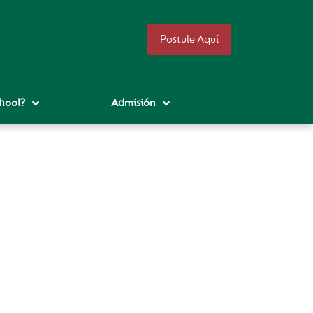
Postule Aquí
hool?
Admisión