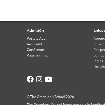
Admisión
Enlace
Postule Aquí
Aprendi
Aranceles
Salvag
Conócenos
Perspe
Pago en línea
Biling
Inglés 
Notici
© The Greenland School 2026