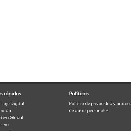
s rápidos
Políticas
zaje Digital
Política de privacidad y protec
uarda
de datos personales
ctiva Global
üismo