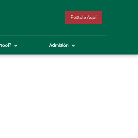
Postule Aquí
hool?
Admisión