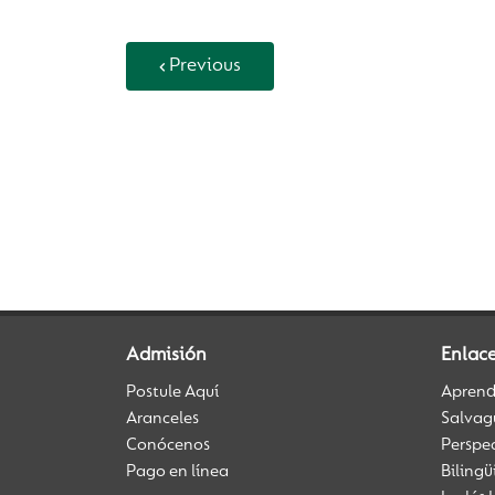
Previous
Back to Vida Escolar
Admisión
Enlace
Postule Aquí
Aprendi
Aranceles
Salvag
Conócenos
Perspe
Pago en línea
Biling