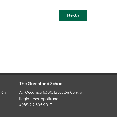
Next
The Greenland School
ción
Av. Oceánica 6300, Estación Central,
Región Metropolitana
+(56) 2 2 605 9017