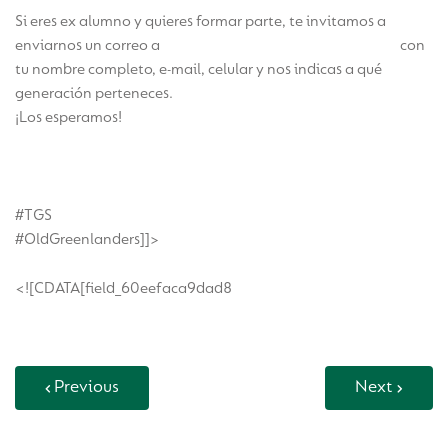
Si eres ex alumno y quieres formar parte, te invitamos a
enviarnos un correo a
comunicaciones.tgs@greenland.cl
con
tu nombre completo, e-mail, celular y nos indicas a qué
generación perteneces.
¡Los esperamos!
#TGS
#OldGreenlanders]]>
<![CDATA[field_60eefaca9dad8
Previous
Next