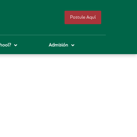
Postule Aquí
hool?
Admisión