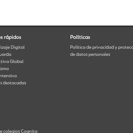
s rápidos
Políticas
zaje Digital
Política de privacidad y protec
uarda
de datos personales
ctiva Global
üismo
Intensivo
as destacadas
de colegios Cognita