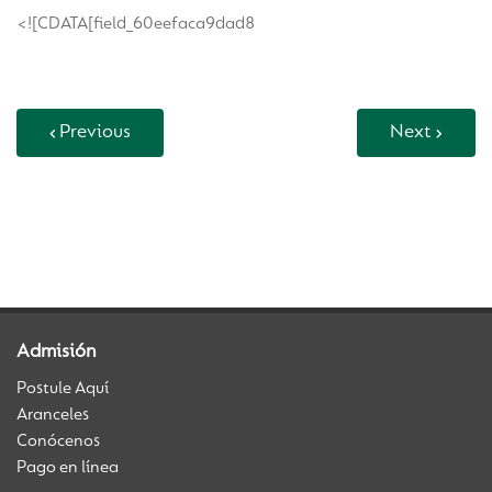
<![CDATA[field_60eefaca9dad8
Previous
Next
Back to Vida Escolar
Admisión
Postule Aquí
Aranceles
Conócenos
Pago en línea