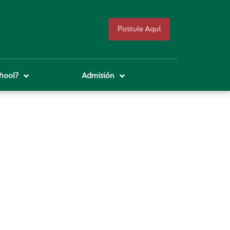
Postule Aquí
hool?
Admisión