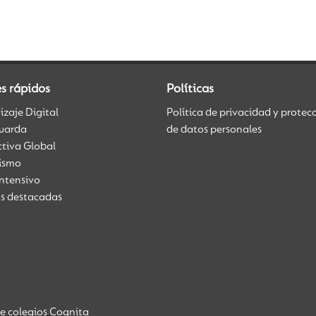
s rápidos
Políticas
zaje Digital
Política de privacidad y protec
uarda
de datos personales
ctiva Global
üismo
Intensivo
as destacadas
de colegios Cognita