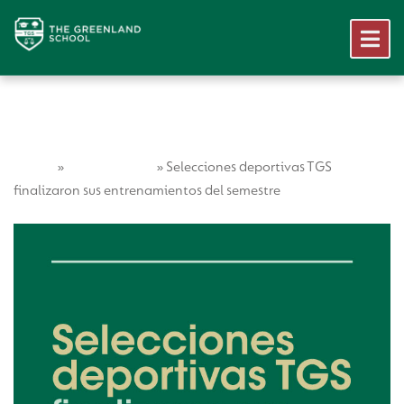
Home
Vida Escolar
»
»
Selecciones deportivas TGS
finalizaron sus entrenamientos del semestre