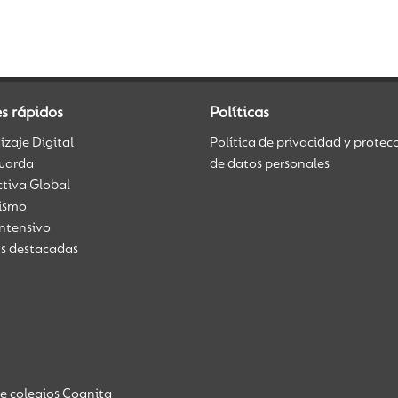
s rápidos
Políticas
zaje Digital
Política de privacidad y protec
uarda
de datos personales
ctiva Global
üismo
Intensivo
as destacadas
de colegios Cognita