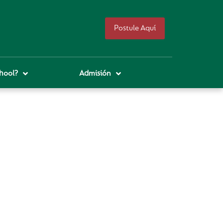
Postule Aquí
hool?
Admisión