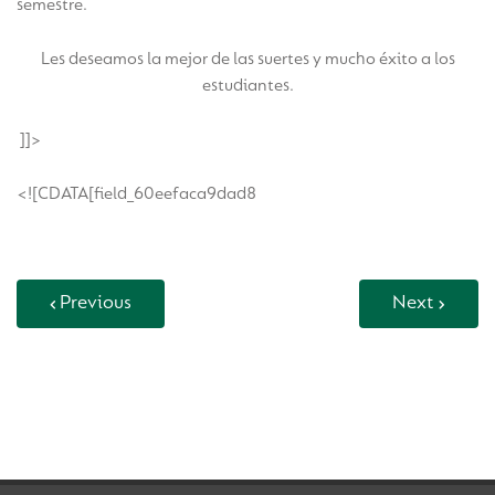
semestre.
Les deseamos la mejor de las suertes y mucho éxito a los
estudiantes.
]]>
<![CDATA[field_60eefaca9dad8
Previous
Next
Back to Vida Escolar