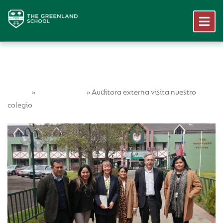
Home
Vida Escolar
»
»
Auditora externa visita nuestro
colegio