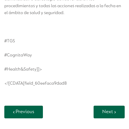
procedimientos y todas las acciones realizadas a la fecha en
el ámbito de salud y seguridad.
#TGS
#CognitaWay
#Health&Safety]]>
<![CDATA[field_60eefaca9dad8
Previous
Next