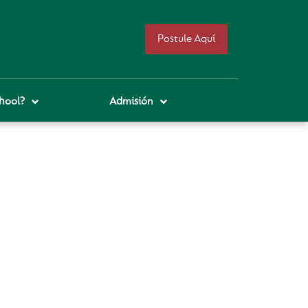
Postule Aquí
hool?
Admisión