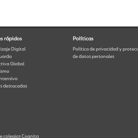
s rápidos
Políticas
zaje Digital
Política de privacidad y protec
uarda
de datos personales
ctiva Global
üismo
Intensivo
as destacadas
de colegios Cognita