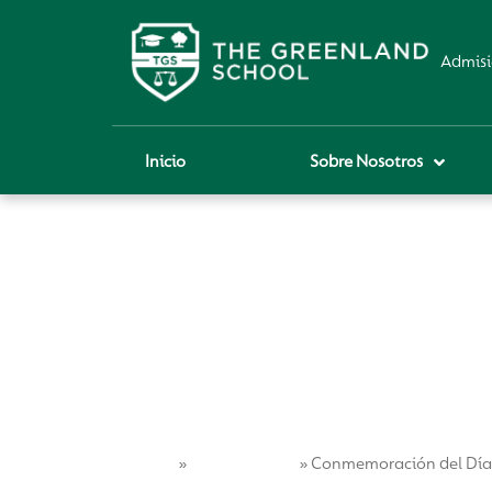
Admisi
Inicio
Sobre Nosotros
Home
Vida Escolar
»
»
Conmemoración del Día I