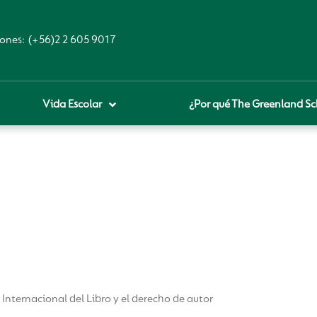
ones:
(+56)2 2 605 9017
Vida Escolar
¿Por qué The Greenland Sc
nternacional del Libro y el derecho de autor