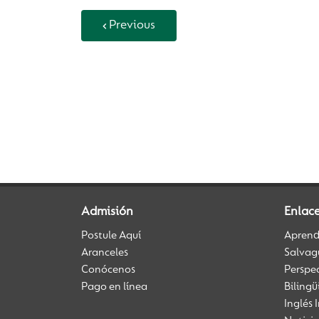
Previous
Back to Vida Escolar
Admisión
Enlace
Postule Aquí
Aprendi
Aranceles
Salvag
Conócenos
Perspe
Pago en línea
Biling
Inglés 