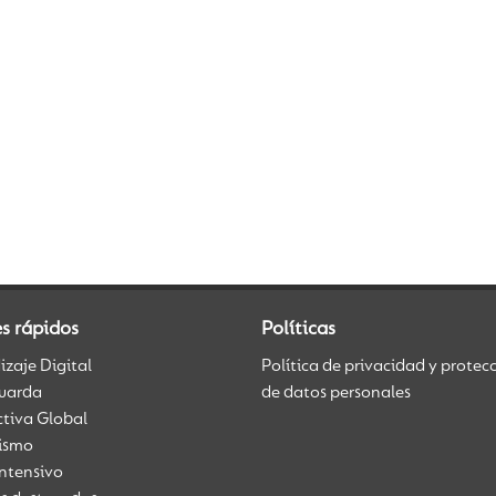
s rápidos
Políticas
zaje Digital
Política de privacidad y protec
uarda
de datos personales
ctiva Global
üismo
Intensivo