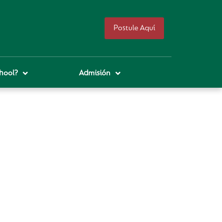
Postule Aquí
hool?
Admisión