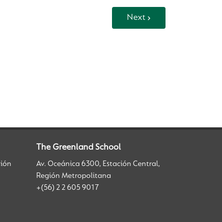
Next
The Greenland School
ción
Av. Oceánica 6300, Estación Central,
Región Metropolitana
+(56) 2 2 605 9017