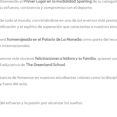
 obteniendo el
Primer Lugar en la modalidad Sparring
de su categorí
 su esfuerzo, constancia y compromiso con el deporte.
 todo el mundo, convirtiéndose en uno de los eventos más prestigio
edicación y el espíritu de superación que caracteriza a nuestros est
 será
homenajeada en el Palacio de La Moneda
como parte del reco
 internacionales.
estras más sinceras
felicitaciones a Isidora y su familia
, quienes c
d educativa de
The Greenland School
.
rtancia de fomentar en nuestros estudiantes valores como la discipl
y fuera del aula.
del esfuerzo y la pasión por alcanzar los sueños.