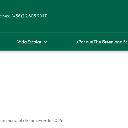
ones:
(+56)2 2 605 9017
Vida Escolar
¿Por qué The Greenland Sc
royecto educativo
prendizaje Digital
lares fundamentales
ool Of the Future
glamentos
udadanía Digital
eona mundial de Taekwondo 2025