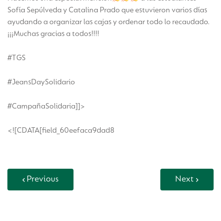
Sofía Sepúlveda y Catalina Prado que estuvieron varios días
ayudando a organizar las cajas y ordenar todo lo recaudado.
¡¡¡Muchas gracias a todos!!!!
#TGS
#JeansDaySolidario
#CampañaSolidaria]]>
<![CDATA[field_60eefaca9dad8
Previous
Next
Back to Vida Escolar