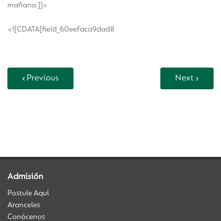
mañana.]]>
<![CDATA[field_60eefaca9dad8
Previous
Next
Back to Vida Escolar
Admisión
Postule Aquí
Aranceles
Conócenos