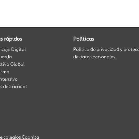
s rápidos
Políticas
zaje Digital
Política de privacidad y protec
uarda
de datos personales
ctiva Global
üismo
Intensivo
as destacadas
de colegios Cognita