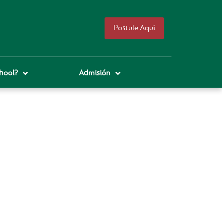
Postule Aquí
hool?
Admisión