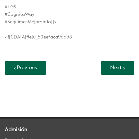
#TGS
#CognitaWay
#SeguimosMejorando]]>
<![CDATA[field_60eefaca9dad8
Previous
Next
Back to Vida Escolar
Admisión