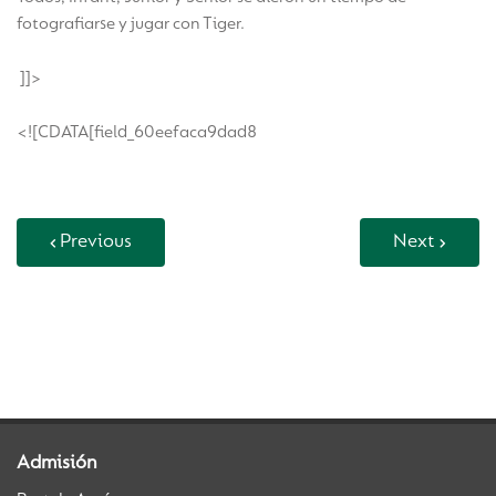
fotografiarse y jugar con Tiger.
]]>
<![CDATA[field_60eefaca9dad8
Previous
Next
Back to Vida Escolar
Admisión