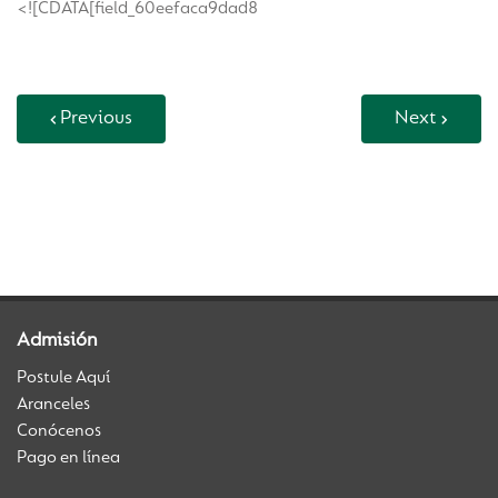
<![CDATA[field_60eefaca9dad8
Previous
Next
Back to Vida Escolar
Admisión
Postule Aquí
Aranceles
Conócenos
Pago en línea