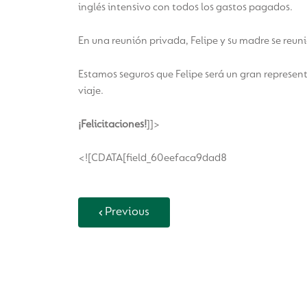
inglés intensivo con todos los gastos pagados.
En una reunión privada, Felipe y su madre se reun
Estamos seguros que Felipe será un gran represen
viaje.
¡Felicitaciones!
]]>
<![CDATA[field_60eefaca9dad8
Previous
Back to Vida Escolar