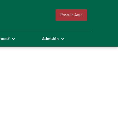
Postule Aquí
hool?
Admisión