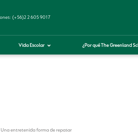
ones:
(+56)2 2 605 9017
Vida Escolar
¿Por qué The Greenland Sc
royecto educativo
prendizaje Digital
lares fundamentales
ool Of the Future
glamentos
udadanía Digital
: Una entretenida forma de repasar