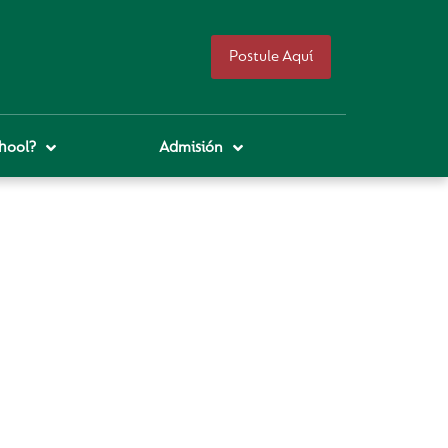
Postule Aquí
hool?
Admisión