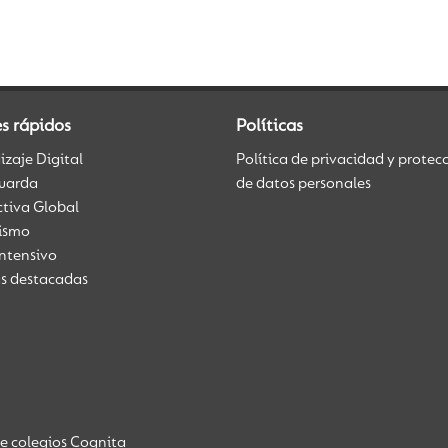
s rápidos
Políticas
zaje Digital
Política de privacidad y protec
uarda
de datos personales
ctiva Global
üismo
Intensivo
as destacadas
de colegios Cognita