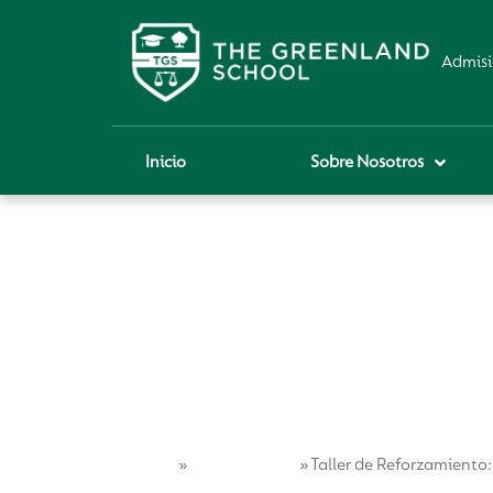
Admisi
Inicio
Sobre Nosotros
P
A
Pi
Sch
Re
Ci
Home
Vida Escolar
»
»
Taller de Reforzamiento