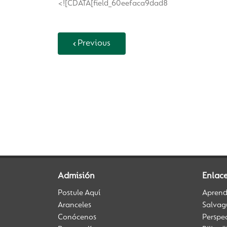
<![CDATA[field_60eefaca9dad8
Previous
Back to Vida Escolar
Admisión
Enlace
Postule Aquí
Aprendi
Aranceles
Salvag
Conócenos
Perspe