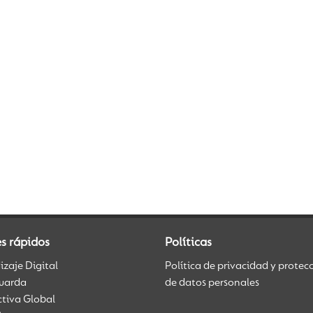
s rápidos
Políticas
zaje Digital
Política de privacidad y protec
uarda
de datos personales
ctiva Global