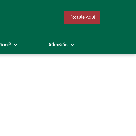
Postule Aquí
hool?
Admisión