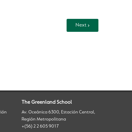
Next
The Greenland School
ción
Av. Oceánica 6300, Estación Central,
Región Metropolitana
+(56) 2 2 605 9017